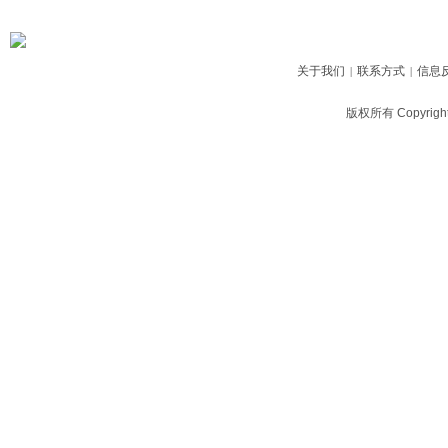
关于我们
联系方式
信息
|
|
版权所有 Copyright