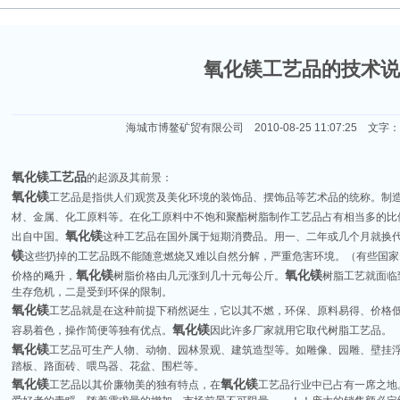
氧化镁工艺品的技术说
海城市博鳌矿贸有限公司 2010-08-25 11:07:25 文字
氧化镁工艺品
的起源及其前景：
氧化镁
工艺品是指供人们观赏及美化环境的装饰品、摆饰品等艺术品的统称。制
材、金属、化工原料等。在化工原料中不饱和聚酯树脂制作工艺品占有相当多的比
氧化镁
出自中国。
这种工艺品在国外属于短期消费品。用一、二年或几个月就换
镁
这些扔掉的工艺品既不能随意燃烧又难以自然分解，严重危害环境。（有些国家
氧化镁
氧化镁
价格的飚升，
树脂价格由几元涨到几十元每公斤。
树脂工艺就面临
生存危机，二是受到环保的限制。
氧化镁
工艺品就是在这种前提下稍然诞生，它以其不燃，环保、原料易得、价格
氧化镁
容易着色，操作简便等独有优点。
因此许多厂家就用它取代树脂工艺品。
氧化镁
工艺品可生产人物、动物、园林景观、建筑造型等。如雕像、园雕、壁挂
踏板、路面砖、喂鸟器、花盆、围栏等。
氧化镁
氧化镁
工艺品以其价廉物美的独有特点，在
工艺品行业中已占有一席之地