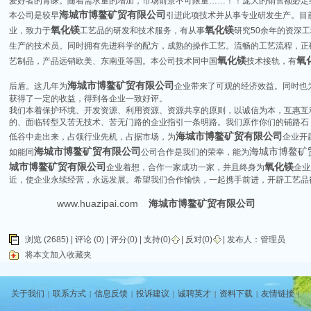
爱好者的青睬。随着需求量的增加，市场前景不可限量……！！庞大的销售额必定
海城市博鳌矿贸有限公司
本公司是较早
引进此项技术并从事专业研发生产。目
氧化镁
氧化镁
业，致力于
工艺品的研发和技术服务，有从事
研究50余年的资深
生产的技术员。同时拥有先进科学的配方，成熟的操作工艺。流畅的工艺流程，正
氧化镁
氧
艺制品，产品远销欧美、东南亚等国。本公司技术同中国
技术接轨，有
海城市博鳌矿贸有限公司
后盾。这几年为
企业带来了可观的经济效益。同时也
获得了一定的收益，得到各企业一致好评。
我们本着保护环境、开发资源、利用资源、资源共享的原则，以诚信为本，互惠互
的、面临转型又苦无技术、苦无门路的企业指引一条明路。我们原作你们的铺路石
海城市博鳌矿贸有限公司
低谷中走出来，占领行业先机，占据市场，为
企业开
海城市博鳌矿贸有限公司
海城市博鳌矿
如能同
公司合作是我们的荣幸，能为
城市博鳌矿贸有限公司
氧化镁
企业着想，合作一家成功一家，并且终身为
企业
近，使企业永续经营，永远发展。希望我们合作愉快，一起携手前进，开辟工艺品
www.huazipai.com
海城市博鳌矿贸有限公司
浏览 (2685) |
评论
(0) | 评分(0) |
支持(
0
)
|
反对(
0
)
| 发布人：
管理员
将本文加入收藏夹
关于我们
联系方式
信息反馈
投诉建议
诚聘英才
资料下载
友情链接
|
|
|
|
|
|
|