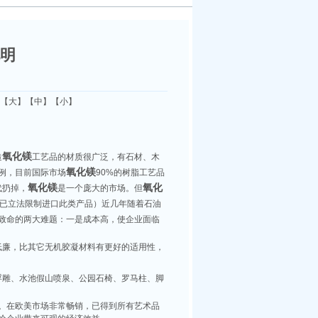
明
：【
大
】【
中
】【
小
】
氧化镁
造
工艺品的材质很广泛，有石材、木
氧化镁
例，目前国际市场
90%的树脂工艺品
氧化镁
氧化
代扔掉，
是一个庞大的市场。但
已立法限制进口此类产品）近几年随着石油
致命的两大难题：一是成本高，使企业面临
低廉，比其它无机胶凝材料有更好的适用性，
浮雕、水池假山喷泉、公园石椅、罗马柱、脚
。在欧美市场非常畅销，已得到所有艺术品