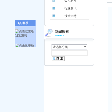
公司新闻
行业资讯
技术支持
QQ客服
请选择分类