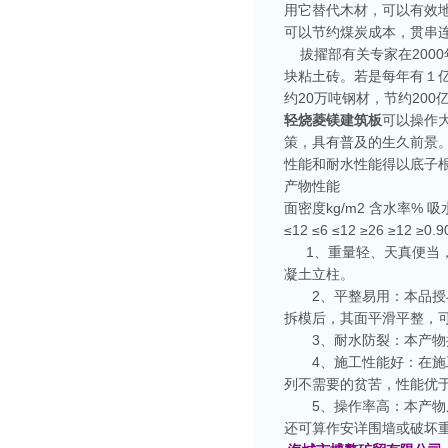
用它替代木材，可以有效
可以节约煤炭成本，贯串
拔擢部有关专家在2000
块粘土砖。若是每年有１
约20万吨钢材，节约20
轻烧菱镁建筑板
可以操作
策，具有普及的生久前景
性能和耐水性能得以底子
产物性能
面密度kg/m2 含水率% 吸
≤12 ≤6 ≤12 ≥26 ≥12 ≥
1、重量轻、天真便当，
凝土立柱。
2、平整易用：本品授
拆模后，其面平滑平整，
3、耐水防裂：本产物操
4、施工性能好：在施
列不需要的贫苦，性能优
5、操作率高：本产物
还可算作安详围墙或破坏